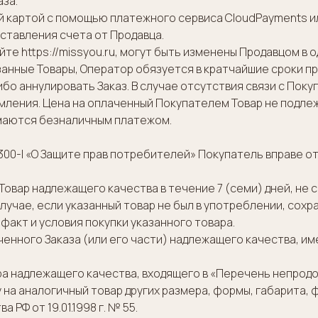
аза.
ской картой с помощью платежного сервиса CloudPayments
ставления счета от Продавца.
айте https://missyou.ru, могут быть изменены Продавцом 
азанные Товары, Оператор обязуется в кратчайшие сроки 
бо аннулировать Заказ. В случае отсутствия связи с Пок
мления. Цена на оплаченный Покупателем Товар не подле
имаются безналичным платежом.
РФ № 2300-I «О Защите прав потребителей» Покупатель вправе
Товар надлежащего качества в течение 7 (семи) дней, не с
учае, если указанный товар не был в употреблении, сохр
факт и условия покупки указанного товара.
лаченного Заказа (или его части) надлежащего качества,
вара надлежащего качества, входящего в «Перечень непро
 на аналогичный товар других размера, формы, габарита, 
Ф от 19.01.1998 г. № 55.