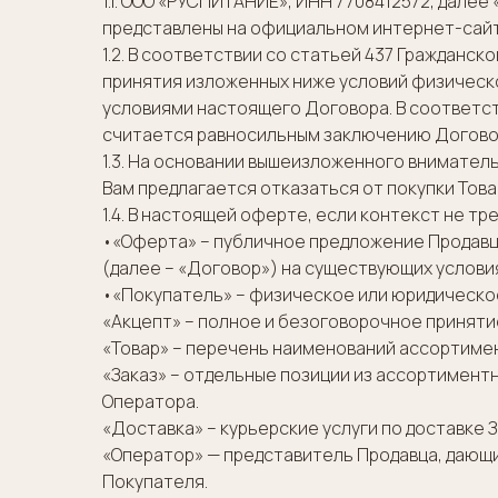
1.1. ООО «РУСПИТАНИЕ», ИНН 7708412572, дале
представлены на официальном интернет-сайте
1.2. В соответствии со статьей 437 Гражданск
принятия изложенных ниже условий физическо
условиями настоящего Договора. В соответств
считается равносильным заключению Договор
1.3. На основании вышеизложенного вниматель
Вам предлагается отказаться от покупки Тов
1.4. В настоящей оферте, если контекст не 
•«Оферта» – публичное предложение Продавца
(далее – «Договор») на существующих услови
•«Покупатель» – физическое или юридическое
«Акцепт» – полное и безоговорочное приняти
«Товар» – перечень наименований ассортиме
«Заказ» – отдельные позиции из ассортимент
Оператора.
«Доставка» – курьерские услуги по доставке З
«Оператор» — представитель Продавца, дающий
Покупателя.