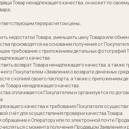
родавца Товар ненадлежащего качества, он может по своем
вара;
соответствующим перерасчетом цены;
нить недостатки Товара, уменьшить цену Товара или обме
тва производятся на основании получения от Покупателя
ее требование с приложением детальных фотографий Тов
надлежащего качества.
ествить возврат Товара ненадлежащего качества, а также
нного Покупателем «Заявления о возврате денежных средс
есте с копией своего паспорта, а также с приложением д
ие Товара ненадлежащего качества.
чества оплачивается Покупателем и организуется по дого
а.
надлежащего качества и требования Покупателя осуществи
вой счёт для осуществления проверки качества Товара.
ри обращении к Оператору или по электронной почте Прода
исчисляться с момента получения Продавцом Заявления и 