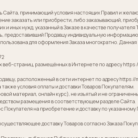
 Сайта, принимающий условия настоящих Правил и желающ
ние заказать или приобрести, либо заказывающий, прио
 и иных нужд, указанный в Заказе в качестве получателя 
, предоставивший Продавцу индивидуальную информацию о
спользована для оформления Заказа многократно. Данная
72
веб-страниц, размещённых в Интернете по адресу https://
авцу, расположенный в сети интернет по адресу https://m
 также условия оплаты и доставки Товаров Покупателям.
овой материал, онлайн курс), не изъятый и не ограниченн
редством размещения в соответствующем разделе Сайта.
 Покупателя на приобретение и доставку по указанному 
осуществляющее доставку Товаров согласно Заказа Поку