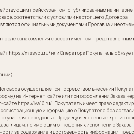
 действующим прейскурантом, опубликованным на интернет-с
овар в соответствии с условиями настоящего Договора.
у являются официальными документами Продавца и неотъе
м после ознакомления с ассортиментом, представленным на
сайт https://missyou.ru/ или Оператора Покупатель обяз
рный),
оговора осуществляется посредством внесения Покупат
форму) на Интернет-сайте или при оформлении Заказа че
-сайте https://iva16.ru/ . Покупатель имеет право редак
т регистрационную информацию о Покупателе без согласи
 Покупателя, переданные Продавцу и внесённые в регистр
аказа, лицам, не имеющим отношения к исполнению Заказа.
енности за содержание и достоверность информации, пр