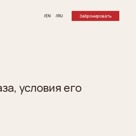
/EN
/RU
Забронировать
за, условия его