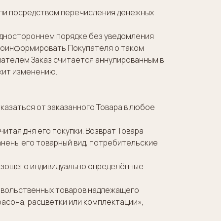
 или посредством перечисления денежных
в одностороннем порядке без уведомления
проинформировать Покупателя о таком
упателем Заказ считается аннулированным в
жит изменению.
 отказаться от заказанного Товара в любое
читая дня его покупки. Возврат Товара
анены его товарный вид, потребительские
 имеющего индивидуально определённые
довольственных товаров надлежащего
фасона, расцветки или комплектации»,