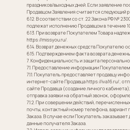
праздников/выходных дней. Если заявление по
Продавцом Заявления считается следующий р
6.12. В соответствии со ст. 22 Закона РФ № 2
подлежат исполнению Продавцом в течение 10
6.13. При возврате Покупателем Товара надл
https://missyou.ru/.
6.14. Возврат денежных средств Покупателю о
6.15. Подтверждением факта возврата денежн
7. Конфиденциальность и защита персональн
7.1. Предоставление информации Покупателем
7.1.1. Покупатель предоставляет продавцу и
интернет-сайте Продавца https://iva16.ru/; 
сайте Продавца (создание личного кабинета
отправка заявки на обратный звонок, оформл
7.1.2. При совершении действий, перечисленны
почты, контактный номер телефона, вариант п
Заказа. В случае если Покупатель заказывае
данные получателя Заказа.