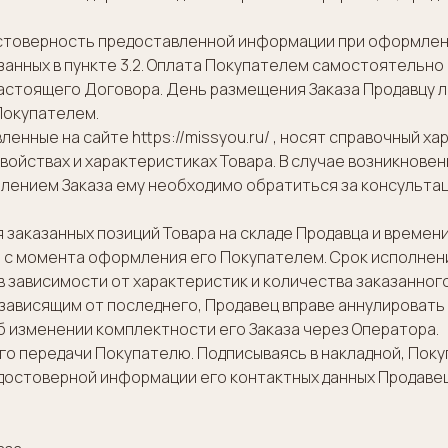
остоверность предоставленной информации при оформлени
азанных в пункте 3.2. Оплата Покупателем самостоятельн
настоящего Договора. День размещения Заказа Продавцу
Покупателем.
енные на сайте https://missyou.ru/ , носят справочный ха
йствах и характеристиках Товара. В случае возникновен
млением Заказа ему необходимо обратиться за консультац
ия заказанных позиций Товара на складе Продавца и времен
 с момента оформления его Покупателем. Срок исполнен
 зависимости от характеристик и количества заказанного 
е зависящим от последнего, Продавец вправе аннулировать 
 изменении комплектности его Заказа через Оператора.
его передачи Покупателю. Подписываясь в накладной, Пок
едостоверной информации его контактных данных Продаве