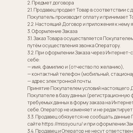
2. Предмет договора
2.1. Продавец продает Товар в соответствии с
Покупатель производит оплату и принимает Т
2.2. Настоящий Договор и приложения к нем
3. Оформление Заказа
3.1. Заказ Товара осуществляется Покупателе
путём осуществления звонка Оператору.
3.2. При оформлении Заказа через Интернет-
себе:
— имя, фамилию и (отчество по желанию),
— контактный телефон (мобильный, стациона
— адрес электронной почты.
Принятие Покупателем условий настоящего Д
Покупателе в базу данных (регистрационную 
требуемых данных в форму заказа на Интернет
себе. Оператор не изменяет и не редактируе
3.3. Продавец обязуется не сообщать данные
сайте https://missyou.ru/ и при оформлении З
3.4. Продавец и Оператор не несут ответств