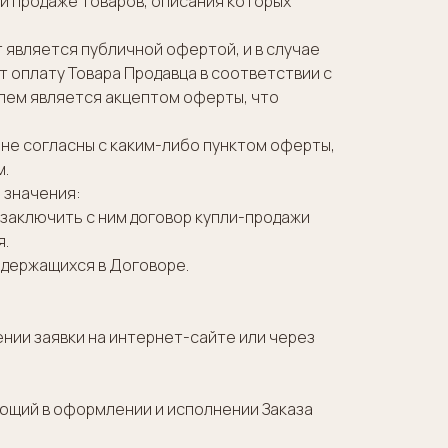
ой продаже товаров, описания которых
т является публичной офертой, и в случае
 оплату Товара Продавца в соответствии с
елем является акцептом оферты, что
 не согласны с каким-либо пунктом оферты,
м.
 значения:
заключить с ним договор купли-продажи
я.
одержащихся в Договоре.
нии заявки на интернет-сайте или через
ующий в оформлении и исполнении Заказа