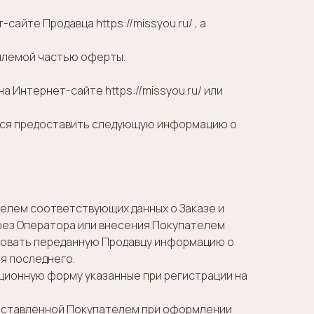
айте Продавца https://missyou.ru/ , а
млемой частью оферты.
 Интернет-сайте https://missyou.ru/ или
уется предоставить следующую информацию о
елем соответствующих данных о Заказе и
рез Оператора или внесения Покупателем
тировать переданную Продавцу информацию о
я последнего.
ационную форму указанные при регистрации на
едоставленной Покупателем при оформлении