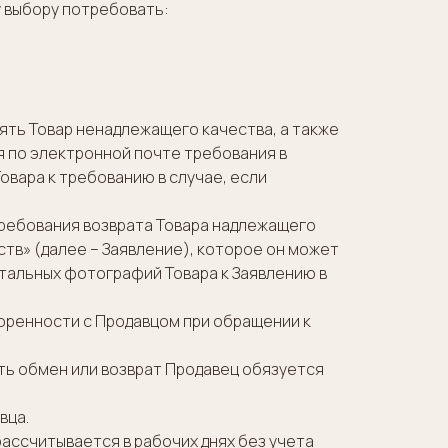
у выбору потребовать:
нять Товар ненадлежащего качества, а также
 по электронной почте требования в
ара к требованию в случае, если
 требования возврата Товара надлежащего
тв» (далее – Заявление), которое он может
етальных фотографий Товара к Заявлению в
воренности с Продавцом при обращении к
ть обмен или возврат Продавец обязуется
вца.
рассчитывается в рабочих днях без учета