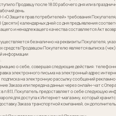
ступило Продавцу после 18.00 рабочего дня или в праздн
абочий день.
300-I «О Защите прав потребителей» требования Покупателя
 (десяти) календарных дней со дня предъявления соотве
ежащего и ненадлежащего качества составляется Акт возв
существляется безналично на реквизиты Покупателя, указ
ых средств Продавцом Покупателю является выписка (чек) 
ой информации
:
нформацию о себе, совершая следующие действия: телефонн
отправка электронного письма на электронный адрес интер
); подписка на электронную рассылку сообщений рекламн
ение Заказа или передача данных через онлайн-чат с Опер
х в п.8.1.1, Покупатель предоставляет о себе следующую 
ароля для доступа к Интернет-магазину, который хранитс
т доставку Заказа транспортной компанией, он дополните