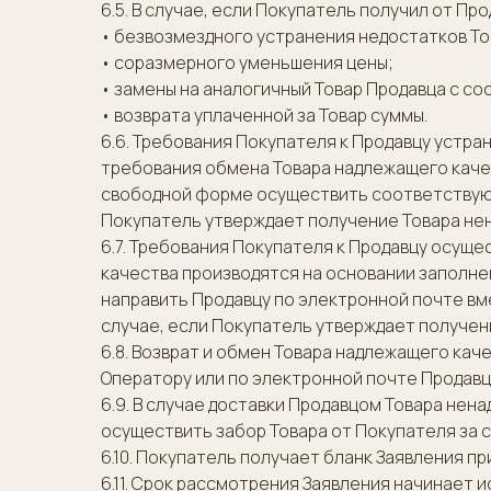
6.5. В случае, если Покупатель получил от П
• безвозмездного устранения недостатков То
• соразмерного уменьшения цены;
• замены на аналогичный Товар Продавца с 
• возврата уплаченной за Товар суммы.
6.6. Требования Покупателя к Продавцу устра
требования обмена Товара надлежащего качес
свободной форме осуществить соответствующ
Покупатель утверждает получение Товара не
6.7. Требования Покупателя к Продавцу осущ
качества производятся на основании заполне
направить Продавцу по электронной почте вм
случае, если Покупатель утверждает получен
6.8. Возврат и обмен Товара надлежащего ка
Оператору или по электронной почте Продавц
6.9. В случае доставки Продавцом Товара не
осуществить забор Товара от Покупателя за с
6.10. Покупатель получает бланк Заявления п
6.11. Срок рассмотрения Заявления начинает 