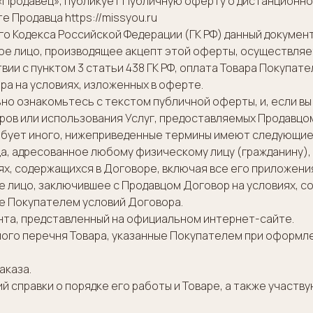
е «Продавец», публикует Публичную оферту о дистанционн
 Продавца https://missyou.ru
ого Кодекса Российской Федерации (ГК РФ) данный докумен
е лицо, производящее акцепт этой оферты, осуществляет
ии с пунктом 3 статьи 438 ГК РФ, оплата Товара Покупат
а на условиях, изложенных в оферте.
но ознакомьтесь с текстом публичной оферты, и, если вы
аров или использования Услуг, предоставляемых Продавцо
требует иного, нижеприведенные термины имеют следующие
, адресованное любому физическому лицу (гражданину), 
ях, содержащихся в Договоре, включая все его приложени
 лицо, заключившее с Продавцом Договор на условиях, с
е Покупателем условий Договора.
нта, представленный на официальном интернет-сайте.
ного перечня Товара, указанные Покупателем при оформле
аказа.
 справки о порядке его работы и Товаре, а также участв