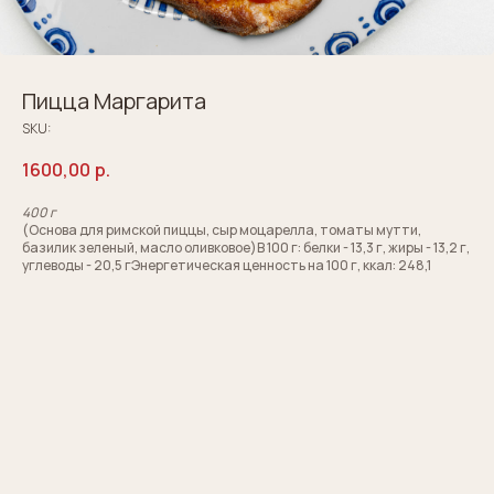
Пицца Маргарита
SKU:
1600,00
р.
400 г
(Основа для римской пиццы, сыр моцарелла, томаты мутти,
базилик зеленый, масло оливковое)В 100 г: белки - 13,3 г, жиры - 13,2 г,
углеводы - 20,5 гЭнергетическая ценность на 100 г, ккал: 248,1