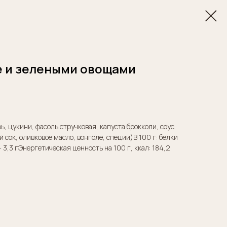
е и зелеными овощами
ь, цукини, фасоль стручковая, капуста брокколи, соус
 сок, оливковое масло, вонголе, специи)В 100 г: белки
ы - 3,3 гЭнергетическая ценность на 100 г, ккал: 184,2