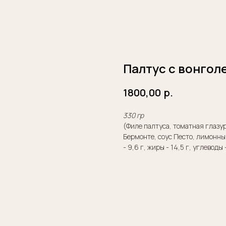
Палтус с вонгол
1800,00
р.
330 гр
(Филе палтуса, томатная глазур
Бермонте, соус Песто, лимонный
- 9,6 г, жиры - 14,5 г, углевод