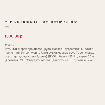
Утиная ножка с гречневой кашей
SKU:
1800,00
р.
280 гр
(Утиный окорок, гречневая крупа, морковь, лук репчатый, паста
чесночная, бульон куриный, петрушка, чеснок, соус Таре (курица,
соус мирин, соус соевый, саке) )В 100 г: белки - 25,4 г, жиры - 30,4 г,
углеводы - 21,6 гЭнергетическая ценность на 100 г, ккал: 482,4