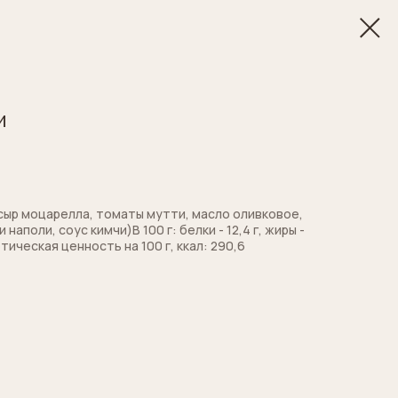
и
 сыр моцарелла, томаты мутти, масло оливковое,
наполи, соус кимчи)В 100 г: белки - 12,4 г, жиры -
гетическая ценность на 100 г, ккал: 290,6