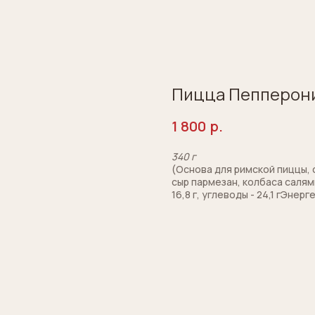
Пицца Пепперон
1 800
р.
340 г
(Основа для римской пиццы,
сыр пармезан, колбаса салями 
16,8 г, углеводы - 24,1 гЭнер