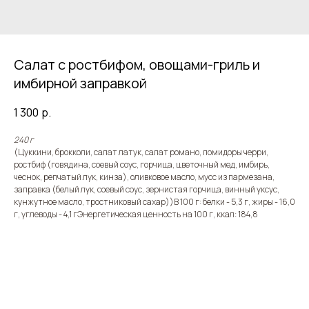
Салат с ростбифом, овощами-гриль и
имбирной заправкой
1 300
р.
240 г
(Цуккини, брокколи, салат латук, салат романо, помидоры черри,
ростбиф (говядина, соевый соус, горчица, цветочный мед, имбирь,
чеснок, репчатый лук, кинза), оливковое масло, мусс из пармезана,
заправка (белый лук, соевый соус, зернистая горчица, винный уксус,
кунжутное масло, тростниковый сахар))В 100 г: белки - 5,3 г, жиры - 16,0
г, углеводы - 4,1 гЭнергетическая ценность на 100 г, ккал: 184,8