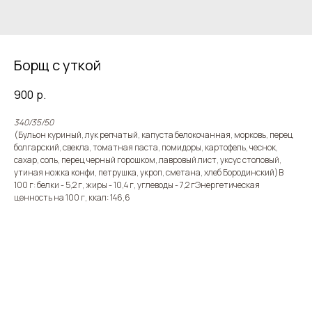
Борщ с уткой
900
р.
340/35/50
(Бульон куриный, лук репчатый, капуста белокочанная, морковь, перец
болгарский, свекла, томатная паста, помидоры, картофель, чеснок,
сахар, соль, перец черный горошком, лавровый лист, уксус столовый,
утиная ножка конфи, петрушка, укроп, сметана, хлеб Бородинский)В
100 г: белки - 5,2 г, жиры - 10,4 г, углеводы - 7,2 гЭнергетическая
ценность на 100 г, ккал: 146,6