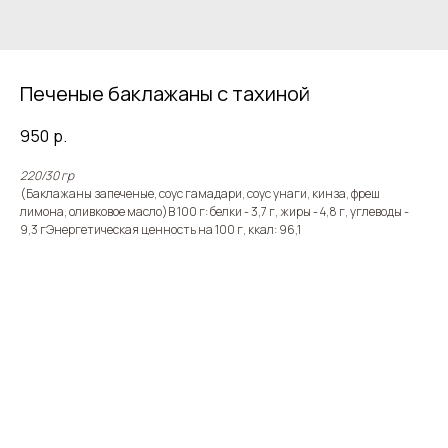
Печеные баклажаны с тахиной
950
р.
220/30 гр
(Баклажаны запеченые, соус гамадари, соус унаги, кинза, фреш
лимона, оливковое масло)В 100 г: белки - 3,7 г, жиры - 4,8 г, углеводы -
9,3 гЭнергетическая ценность на 100 г, ккал: 96,1