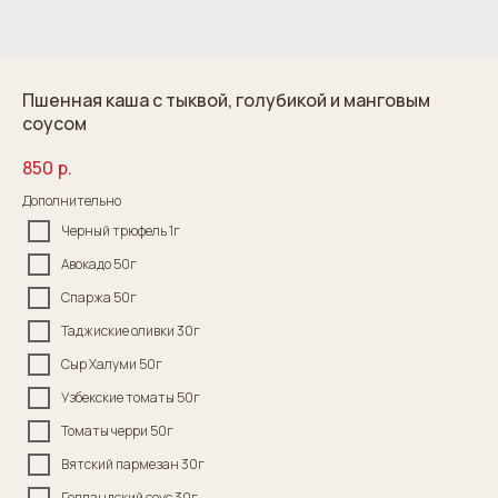
Пшенная каша с тыквой, голубикой и манговым
соусом
850
р.
Дополнительно
Черный трюфель 1г
Авокадо 50г
Спаржа 50г
Таджиские оливки 30г
Сыр Халуми 50г
Узбекские томаты 50г
Томаты черри 50г
Вятский пармезан 30г
Голландский соус 30г