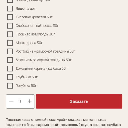
Яйцо-пашот
Тигровые креветки 50г
Слобосоленный лосось 30г
Прошито из Вологды 30г
Мортаделла 30г
Ростбиф из мраморной говядины 50г
Бекон из мраморной говядины 50г
Домашняя куриная колбаса 50г
Клубника 50г
Голубика 50г
Заказать
Пшенная каша с нежной текстурой и сладкая мягкая тыква
привносит в блюдо ароматный насыщенный вкус, а сочная голубика