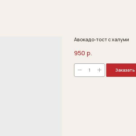
Авокадо‐тост с халуми
р.
950
Заказать